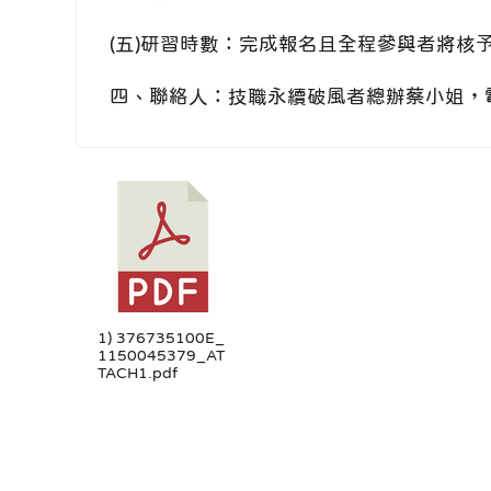
(五)研習時數：完成報名且全程參與者將核
四、聯絡人：技職永續破風者總辦蔡小姐，電話：07-6
1) 376735100E_
1150045379_AT
TACH1.pdf