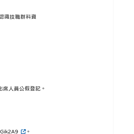
認識技職群科資
予出席人員公假登記。
ik2A9
。