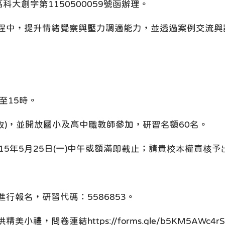
科大創字第1150500059號函辦理。
程中，提升情緒覺察與壓力調適能力，並透過案例交流與
分至15時。
取)，並開放國小及高中職教師參加，研習名額60名。
15年5月25日(一)中午或額滿即截止；請貴校本權責核
行報名，研習代碼：5586853。
問卷連結https://forms.gle/b5KM5AWc4rSG