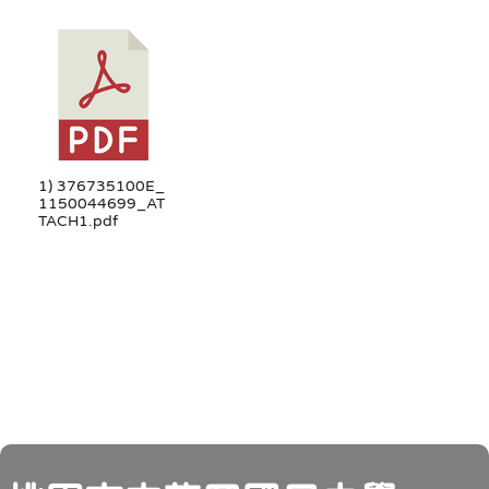
1) 376735100E_
1150044699_AT
TACH1.pdf
頁尾