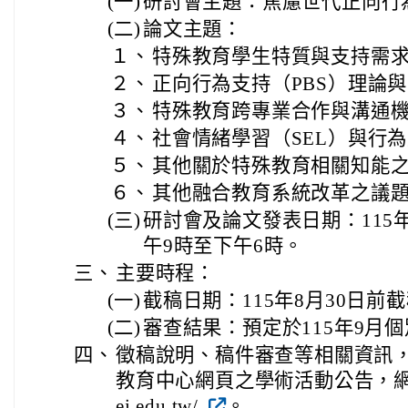
(一)
研討會主題：焦慮世代正向行
(二)
論文主題：
１、
特殊教育學生特質與支持需
２、
正向行為支持（PBS）理論
３、
特殊教育跨專業合作與溝通
４、
社會情緒學習（SEL）與行
５、
其他關於特殊教育相關知能
６、
其他融合教育系統改革之議
(三)
研討會及論文發表日期：115年
午9時至下午6時。
三、
主要時程：
(一)
截稿日期：115年8月30日前
(二)
審查結果：預定於115年9月個別
四、
徵稿說明、稿件審查等相關資訊
教育中心網頁之學術活動公告，網址：http
ei.edu.tw/
。