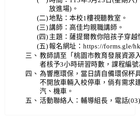
放進場)。
(二)
地點：本校1樓視聽教室。
(三)
講師：高佳均親職講師。
(四)
主題：薩提爾教你陪孩子穿越
(五)
報名網址：https://forms.gle/h
三、
教師請至「桃園市教育發展資源
者核予3小時研習時數，課程編號為J00
四、
為響應環保，當日請自備環保杯
不開放車輛入校停車，倘有需求
汽、機車。
五、
活動聯絡人：輔導組長，電話(03)49