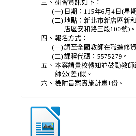
三、
研習資訊如下：
(一)
日期：115年6月4日(星
(二)
地點：新北市新店區新和國
店區安和路三段100號)
四、
報名方式：
(一)
請至全國教師在職進修
(二)
課程代碼：5575279。
五、
本案請貴校轉知並鼓勵教師
師公(差)假。
六、
檢附旨案實施計畫1份。