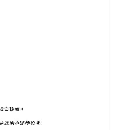
權責核處。
請逕洽承辦學校聯