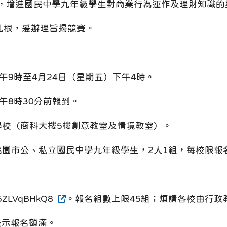
，增進國民中學九年級學生對商業行為運作及理財知識的
根，爰辦理旨揭競賽。
上午9時至4月24日（星期五）下午4時。
上午8時30分前報到。
學校（商科大樓5樓創意教室及情境教室）。
桃園市公、私立國民中學九年級學生，2人1組，每校限報
b5ZLVqBHkQ8
。報名組數上限45組；煩請各校由行政
示報名額滿。