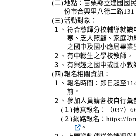
(二)
地點：苗栗縣立建國國民
份市合興里八德二路131 
(三)
活動對象：
１、
符合慈輝分校輔導就讀
寒、乏人照顧、家庭功
之國中及國小應屆畢業
２、
有中輟生之學校教師。
３、
有興趣之國中或國小教
(四)
報名相關資訊：
１、
報名時間：即日起至114
前。
２、
參加人員請各校自行彙
(１)
傳真報名：（037）66
(２)
網路報名：https://for
。