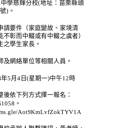
中學慈輝分校(地址：苗栗縣頭
號)。
申請要件（家庭變故、家境清
能不彰而中輟或有中輟之虞者）
生之學生家長。
師及網絡單位等相關人員。
年5月4日(星期一)中午12時
整後依下列方式擇一報名：
1058。
ms.gle/Aot9KmLvfZokTYV1A