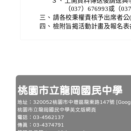
３、
上開資料傳送後請逕與
（037）676993或（03
三、
請各校秉權責核予出席者公(
四、
檢附旨揭活動計畫及報名表
頁尾
桃園市立龍岡國民中學
地址：320052桃園市中壢區龍東路147號 [
Goo
桃園市立龍岡國民中學英文版網頁
電話：03-4562137
傳真：03-4374791