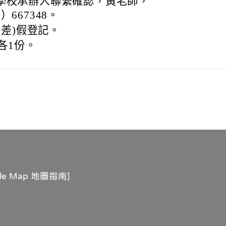
學校承辦人聯繫確認，黃老師，
7）667348。
差)假登記。
各1份。
gle Map 地圖指南
]