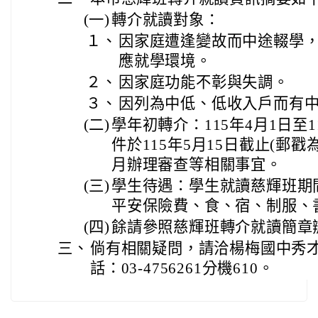
(一)
轉介就讀對象：
１、
因家庭遭逢變故而中途輟學
應就學環境。
２、
因家庭功能不彰與失調。
３、
因列為中低、低收入戶而有
(二)
學年初轉介：115年4月1日至1
件於115年5月15日截止(郵戳
月辦理審查等相關事宜。
(三)
學生待遇：學生就讀慈輝班期
平安保險費、食、宿、制服、
(四)
餘請參照慈輝班轉介就讀簡章
三、
倘有相關疑問，請洽楊梅國中秀
話：03-4756261分機610。