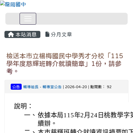
本站消息
分月文章
檢送本市立楊梅國民中學秀才分校「115
學年度慈輝班轉介就讀簡章」1份，請參
考。
公告
輔導組長
-
輔導室公告
| 2026-04-20 | 點閱數： 92
說明：
一、
依據本局115年2月24日桃教學字第1
續辦。
二、
本市慈輝班轉介就讀資訊摘要如