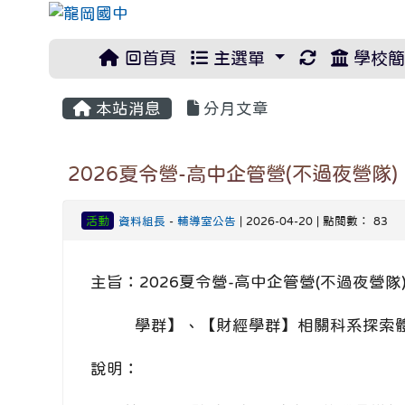
重新取得佈
回首頁
主選單
學校簡
本站消息
分月文章
2026夏令營-高中企管營(不過夜營隊)
活動
資料組長
-
輔導室公告
| 2026-04-20 | 點閱數： 83
主旨：2026夏令營-高中企管營(不過夜營
學群】、【財經學群】相關科系探索體
說明：