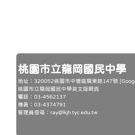
頁尾
桃園市立龍岡國民中學
地址：320052桃園市中壢區龍東路147號 [
Goo
桃園市立龍岡國民中學英文版網頁
電話：03-4562137
傳真：03-4374791
管理員信箱：ray@lkjh.tyc.edu.tw