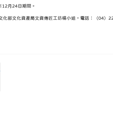
年12月24日期間。
部文化資產局文資傳匠工坊楊小姐，電話：（04）2217-
。