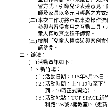
習方式，引導兒少表達意見、
師及家長以多元且輕鬆之方式
(二)
本次工作坊將示範桌遊操作流
參與者習得實用之互動工具，
童人權教育之種子師資。
(三)
檢附「兒童人權桌遊與案例實
請參閱。
二、
辦法：
(一)
活動資訊如下：
１、
新竹場：
(１)
活動日期：115年5月23
(２)
活動時間：上午10時至下午
到，10時正式開始）。
(３)
活動地點：TOP SPAC
利路126號2樓教室D（近