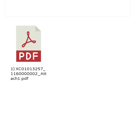
1) XC01013257_
1160000002_Att
ach1.pdf