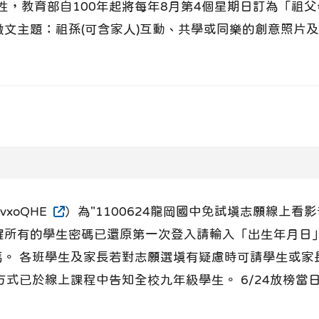
性，教育部自100年起將每年8月第4個星期日訂為「祖
照片徵文主題：祖孫(可含家人)互動、共學或同樂的創意照
QvxoQHE
）為"1100624龍岡國中免試填志願線上看影
提醒所有的學生密碼已還原第一次登入請輸入「出生年月日
。 各班學生及家長若對志願選填有疑慮時可請學生或家長
方式已於線上課程中告知全校九年級學生。 6/24放榜當