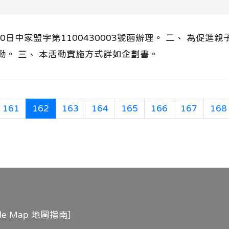
30日中家盟字第1100430003號函辦理。 二、 為促
。 三、 本活動實施方式詳如企劃書。
頁
一頁
(目前頁次)
161
162
163
164
165
166
167
168
gle Map 地圖指南
]