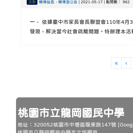
活動
輔導組長
-
輔導室公告
| 2021-05-17 | 點閱數： 962
一、 依據臺中市家長會長聯盟會110年4月
發現、解決當今社會疏離問題，特辦理本活動
第一
上
«
‹
頁尾
桃園市立龍岡國民中學
地址：320052桃園市中壢區龍東路147號 [
Goo
桃園市立龍岡國民中學英文版網頁