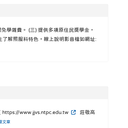
間免學雜費。 (三) 提供多項原住民獎學金，
學生了解照服科特色，線上說明影音檔如網址:
ww.jjvs.ntpc.edu.tw
莊敬高
整文章