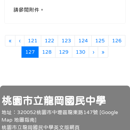
請參閱附件。
第一頁
上一頁
«
‹
121
122
123
124
125
126
(目前頁次)
下一頁
最後頁
127
128
129
130
›
»
頁尾
桃園市立龍岡國民中學
地址：320052桃園市中壢區龍東路147號 [
Google
Map 地圖指南
]
桃園市立龍岡國民中學英文版網頁