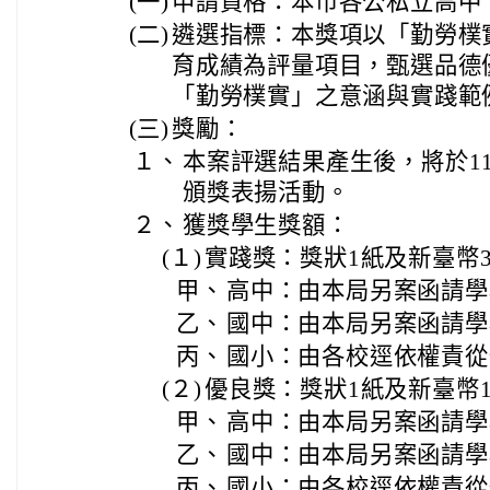
(一)
申請資格：本市各公私立高中
(二)
遴選指標：本獎項以「勤勞樸
育成績為評量項目，甄選品德
「勤勞樸實」之意涵與實踐範
(三)
獎勵：
１、
本案評選結果產生後，將於115
頒獎表揚活動。
２、
獲獎學生獎額：
(１)
實踐獎：獎狀1紙及新臺幣3,
甲、
高中：由本局另案函請學
乙、
國中：由本局另案函請學
丙、
國小：由各校逕依權責從
(２)
優良獎：獎狀1紙及新臺幣1,
甲、
高中：由本局另案函請學
乙、
國中：由本局另案函請學
丙、
國小：由各校逕依權責從