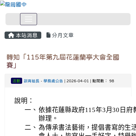
本站消息
分月文章
轉知「115年第九屆花蓮蘭亭大會全國
賽」
活動
訓育組長
-
學務處公告
| 2026-04-01 | 點閱數： 98
說明：
一、
依據花蓮縣政府115年3月30日府教
辦理。
二、
為傳承書法藝術，提倡書寫的生
會人士，皆寫出一手好字，特舉