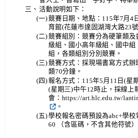
三、
活動說明如下：
(一)
競賽日期、地點：115年7月4
育館(花蓮市達固湖灣大路23號
(二)
競賽組別：競賽分為硬筆類及
級組、國小高年級組、國中組
組，各類組別分別競賽。
(三)
競賽方式：採現場書寫方式辦
類70分鐘。
(四)
報名方式：115年5月11日(星
(星期三)中午12時止，採線
會：https://art.hlc.edu.tw/lant
。
(五)
學校報名密碼預設為abc+學校電話
60 （含區碼，不含其他符號