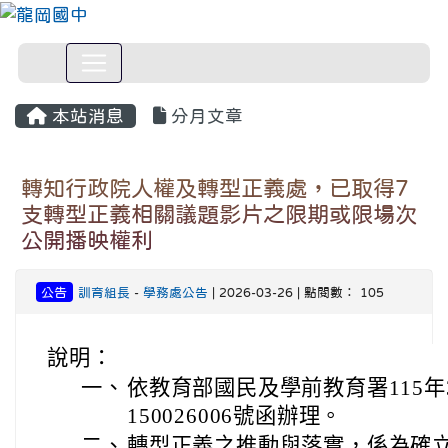
本站消息
分月文章
轉知行政院人權及轉型正義處，已取得7
支轉型正義相關議題影片之限期或限場次
公開播映權利
公告
訓育組長
-
學務處公告
| 2026-03-26 | 點閱數： 105
說明：
一、
依教育部國民及學前教育署115年
150026006號函辦理。
二、
轉型正義之推動與落實，係為確