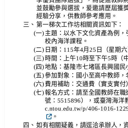
並鼓勵參與選拔，爰邀請歷屆獲
經驗分享，供教師參考應用。
三、
第一梯次工作坊相關資訊如下：
(一)
主題：以水下文化資產為例，
校內海洋課程。
(二)
日期：115年4月25日（星期
(三)
時間：上午10時至下午5時（
(四)
地點：基隆市七堵區長興國民
(五)
參加對象：國小至高中教師，名
(六)
費用補助：交通費（實支實付
(七)
報名方式：請至全國教師在職
號：5515896），或臺灣海洋教育
c.ntou.edu.tw/p/406-1016-12
。
四、
如有相關疑義，請逕洽承辦人，