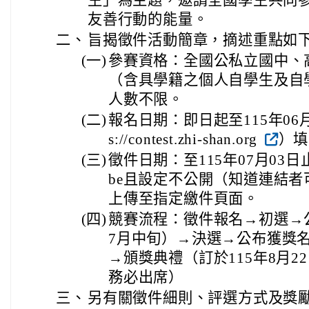
友善行動的能量。
二、
旨揭徵件活動簡章，摘述重點如
(一)
參賽資格：全國公私立國中、
（含具學籍之個人自學生及自
人數不限。
(二)
報名日期：即日起至115年06月
s://contest.zhi-shan.org
）填
(三)
徵件日期：至115年07月03日
be且設定不公開（知道連結
上傳至指定繳件頁面。
(四)
競賽流程：徵件報名→初選→公
7月中旬）→決選→公布獲獎名
→頒獎典禮（訂於115年8月
務必出席）
三、
另有關徵件細則、評選方式及獎