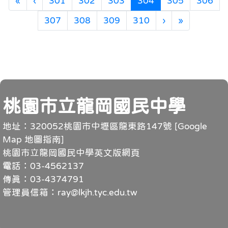
«
‹
301
302
303
304
305
306
下一頁
最後頁
307
308
309
310
›
»
頁尾
桃園市立龍岡國民中學
地址：320052桃園市中壢區龍東路147號 [
Google
Map 地圖指南
]
桃園市立龍岡國民中學英文版網頁
電話：03-4562137
傳真：03-4374791
管理員信箱：ray@lkjh.tyc.edu.tw