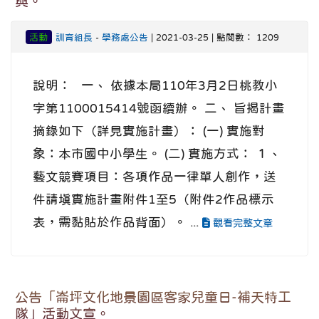
與。
活動
訓育組長
-
學務處公告
| 2021-03-25 | 點閱數： 1209
說明： 一、 依據本局110年3月2日桃教小
字第1100015414號函續辦。 二、 旨揭計畫
摘錄如下（詳見實施計畫）： (一) 實施對
象：本市國中小學生。 (二) 實施方式： １、
藝文競賽項目：各項作品一律單人創作，送
件請填實施計畫附件1至5（附件2作品標示
表，需黏貼於作品背面）。 ...
觀看完整文章
公告「崙坪文化地景園區客家兒童日-補天特工
隊」活動文宣。