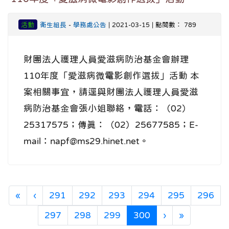
活動
衛生組長
-
學務處公告
| 2021-03-15 | 點閱數： 789
財團法人護理人員愛滋病防治基金會辦理
110年度「愛滋病微電影創作選拔」活動 本
案相關事宜，請逕與財團法人護理人員愛滋
病防治基金會張小姐聯絡，電話：（02）
25317575；傳真：（02）25677585；E-
mail：napf@ms29.hinet.net。
第一頁
上一頁
«
‹
291
292
293
294
295
296
(目前頁次)
下一頁
最後頁
297
298
299
300
›
»