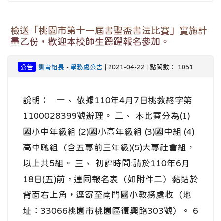
檢送「桃園市第十一屆書聖盃書法比賽」實施計
畫乙份，歡迎本校師生踴躍報名參加。
公告
訓育組長
-
學務處公告
| 2021-04-22 | 點閱數： 1051
說明： 一、 依據110年4月7日桃教終字第
1100028399號辦理。 二、 本比賽分為(1)
國小中年級組 (2)國小高年級組 (3)國中組 (4)
高中職組（含五專前三年級)(5)大專社會組，
以上共5組。 三、 初評時間:請於110年6月
18日(五)前，連同報名表（如附件二）黏貼於
背面右上角，逕寄至南門國小教務處收（地
址：33066桃園市桃園區復興路303號）。 6