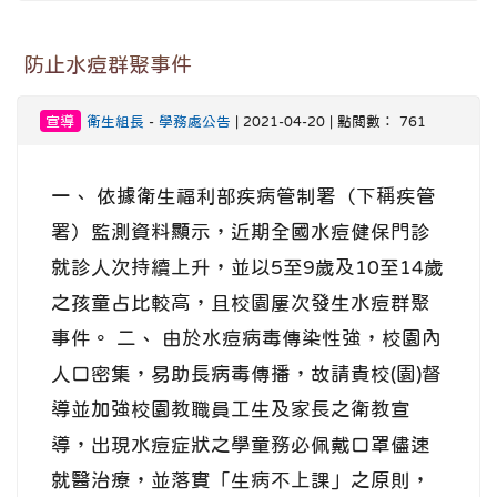
防止水痘群聚事件
宣導
衛生組長
-
學務處公告
| 2021-04-20 | 點閱數： 761
一、 依據衛生福利部疾病管制署（下稱疾管
署）監測資料顯示，近期全國水痘健保門診
就診人次持續上升，並以5至9歲及10至14歲
之孩童占比較高，且校園屢次發生水痘群聚
事件。 二、 由於水痘病毒傳染性強，校園內
人口密集，易助長病毒傳播，故請貴校(園)督
導並加強校園教職員工生及家長之衛教宣
導，出現水痘症狀之學童務必佩戴口罩儘速
就醫治療，並落實「生病不上課」之原則，