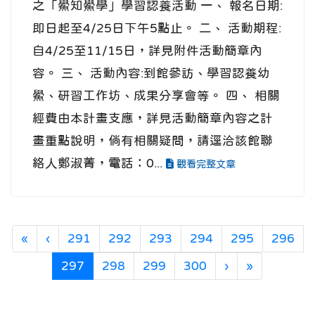
之「鱟知鱟學」學習認養活動 一、 報名日期:
即日起至4/25日下午5點止。 二、 活動期程:
自4/25至11/15日，詳見附件活動簡章內
容。 三、 活動內容:到館參訪、學習認養幼
鱟、研習工作坊、成果分享會等。 四、 相關
經費由本計畫支應，詳見活動簡章內容之計
畫重點說明，倘有相關疑問，請逕洽該館聯
絡人鄭淑菁，電話：0...
觀看完整文章
第一頁
上一頁
«
‹
291
292
293
294
295
296
(目前頁次)
下一頁
最後頁
297
298
299
300
›
»