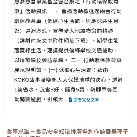
慈濟慈善事業基金會合辦之「行動環保教育
車」活動資訊 一、 旨揭活動係透過兩台行動
環保教育車（低碳心生活館、與地球共生息
館）巡迴方式，宣導愛大地續物命的精神
（詳附件來文中附件網址下載），期學生能
落實綠生活，建請提供偏鄉學校交通補助，
以增加學校參訪意願。 二、 行動環保教育車
展示說明如下 (一) 低碳心生活館：藉由
KOKO故事牆喚起人人保護地球的決心，透過
1筷省水、蔬食3好、隨身5寶、騎腳車等互
動闖關遊戲，引領大...
觀看完整文章
食事求識－食品安全知識推廣暨創作競賽與種子