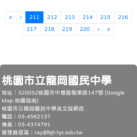
第一頁
上一頁
(目前頁次)
«
‹
211
212
213
214
215
216
下一頁
最後頁
217
218
219
220
›
»
頁尾
桃園市立龍岡國民中學
地址：320052桃園市中壢區龍東路147號 [
Google
Map 地圖指南
]
桃園市立龍岡國民中學英文版網頁
電話：03-4562137
傳真：03-4374791
管理員信箱：ray@lkjh.tyc.edu.tw