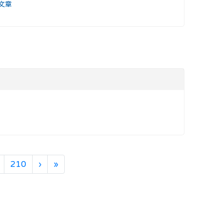
文章
下一頁
最後頁
210
›
»