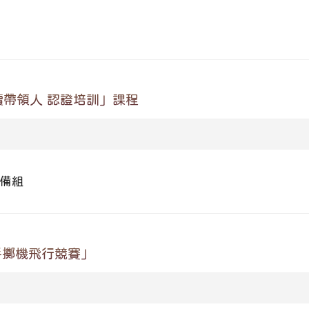
讀帶領人 認證培訓」課程
備組
手擲機飛行競賽」