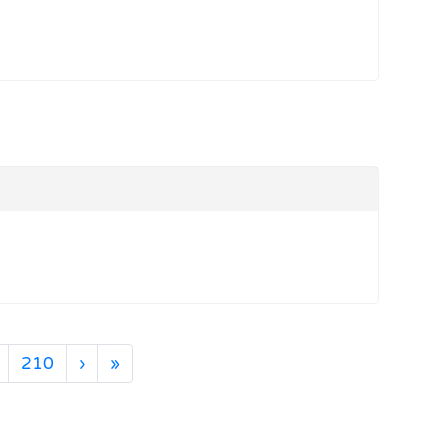
下一頁
最後頁
210
›
»