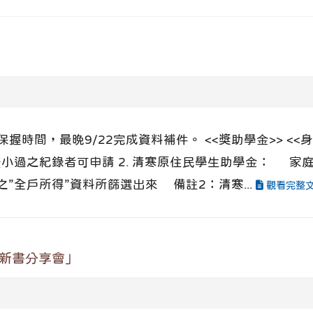
保握時間，最晚9/22完成資料補件。 <<獎助學金>> <<
收，無小過之紀錄者可申請 2. 清寒原住民學生助學金： 
”全戶所得”資料所篩選出來 備註2：清寒...
觀看完整
：新書分享會」