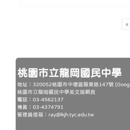
«
頁尾
桃園市立龍岡國民中學
地址：320052桃園市中壢區龍東路147號 [
Goo
桃園市立龍岡國民中學英文版網頁
電話：03-4562137
傳真：03-4374791
管理員信箱：ray@lkjh.tyc.edu.tw