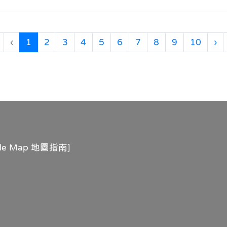
(目前頁次)
下
‹
1
2
3
4
5
6
7
8
9
10
›
gle Map 地圖指南
]