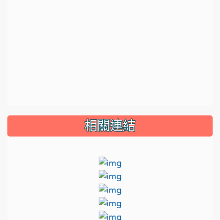
相關連結
link to https://sites.goo
link to https://www.cdc.
link to 連結到這網址 https:/
link to https://sso.tyc.
link to http://tycg.clo
link to http://classtable.
link to https://read.moe
link to https://read.moe.ed
link to http://english.ur