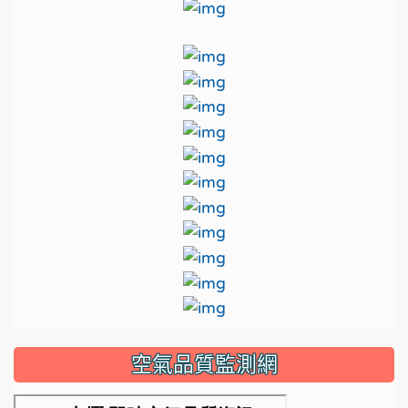
link to http://www.lkjh
link to https://nclibtv.ncl
link to http://www.lkjh.t
link to https://educati
link to http://www.lkjh.t
link to http://www.ien
link to http://www
link to https://www.edu
link to https://sites.go
link to https://csrc.edu.t
link to https://cloud.edu
link to https://i.win.org.
link to https://www.tyc
link to http://www.tyc.e
link to http://www.tyc.edu.
link to https://outdoor.
空氣品質監測網