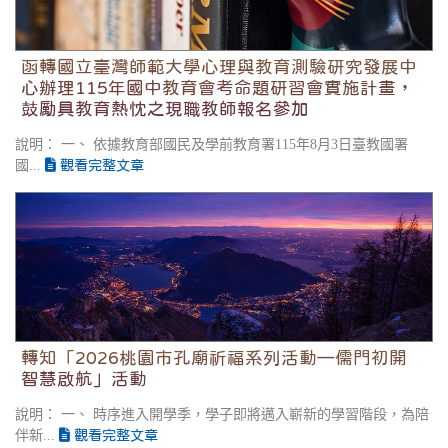
函轉國立臺灣師範大學心理與教育測驗研究發展中
心辦理115年國中教育會考命題研習會實施計畫，
鼓勵具教育熱忱之現職教師報名參加
說明： 一、 依據教育部國民及學前教育署115年8月3日臺教國署
國...
觀看完整文章
轉知「2026桃園市孔廟祈福系列活動—儒門初開 智
慧啟航」活動
轉知「2026桃園市孔廟祈福系列活動—儒門初開
智慧啟航」活動
說明： 一、 時序進入開學季，學子即將邁入嶄新的學習階段，為陪
伴新...
觀看完整文章