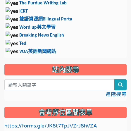
The Purdue Writing Lab
ICRT
雙語資源網
Bilingual Porta
英文學習
Word up
Breaking News English
Ted
英語新聞網站
VOA
站內搜尋
sea
進階搜尋
會考序位區間表單
https://forms.gle/JK8t7TpJVZrJ8hVZA