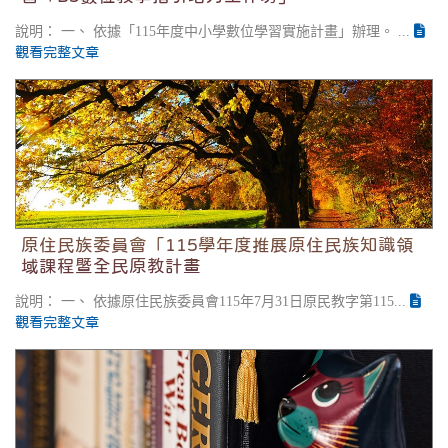
說明： 一、 依據「115年度中小學數位學習實施計畫」辦理。 ...
觀看完整文章
原住民族委員會「115學年度推展原住民族知識領域
課程暨全民原教計畫
原住民族委員會「115學年度推展原住民族知識領
域課程暨全民原教計畫
說明： 一、 依據原住民族委員會115年7月31日原民教字第115...
觀看完整文章
函轉國立臺灣師範大學心理與教育測驗研究發展中心
辦理115年國中教育會考命題研習會實施計畫，鼓勵
具教育熱忱之現職教師報名參加